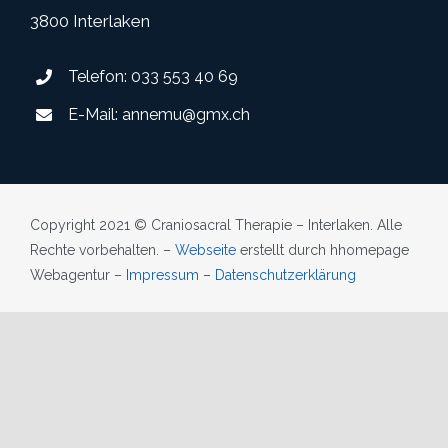
3800 Interlaken
Telefon:
033 553 40 69
E-Mail:
annemu@gmx.ch
Copyright 2021 © Craniosacral Therapie – Interlaken. Alle
Rechte vorbehalten. –
Webseite
erstellt durch hhomepage
Webagentur –
Impressum
–
Datenschutzerklärung